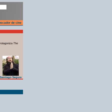
scador de cine
rotagoniza
The
Santiago Segura