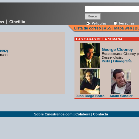
|
cas
Cinefilia
Lista de correo
|
RSS
|
Mapa web
|
Bu
LAS CARAS DE LA SEMANA
George Clooney
1992)
Esta semana, Clooney p
rmann
Descendants
.
Perfil
|
Filmografía
Juan Diego Botto
Adam Sandler
Sobre Cinestrenos.com
|
Colabora
|
Contacta