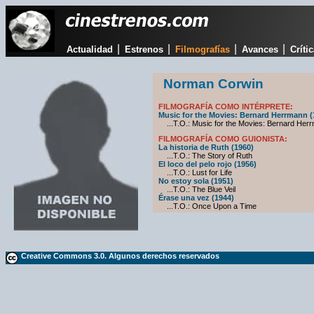
|
|
|
|
Actualidad
Estrenos
Filmografías
Avances
Críti
Norman Corwin
FILMOGRAFÍA COMO INTÉRPRETE:
Music for the Movies: Bernard Herrmann (
...T.O.: Music for the Movies: Bernard Her
FILMOGRAFÍA COMO GUIONISTA:
La historia de Ruth (1960)
...T.O.: The Story of Ruth
El loco del pelo rojo (1956)
...T.O.: Lust for Life
No estoy sola (1951)
...T.O.: The Blue Veil
Érase una vez (1944)
...T.O.: Once Upon a Time
Creative Commons 3.0. Algunos derechos reservados