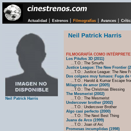
|
|
|
|
Actualidad
Estrenos
Filmografías
Avances
Críti
Neil Patrick Harris
FILMOGRAFÍA COMO INTÉRPRETE
Los Pitufos 3D (2011)
...T.O.: The Smurfs
Justice League: The New Frontier (2
...T.O.: Justice League: The New Fr
Dos colgaos muy fumaos: Fuga de 
...T.O.: Harold & Kumar Escape fr
Milagros de amor (2005)
...T.O.: The Christmas Blessing
The Mesmerist (2002)
...T.O.: The Mesmerist
Neil Patrick Harris
Undercover brother (2002)
...T.O.: Undercover Brother
Algo casi perfecto (2000)
...T.O.: The Next Best Thing
Juana de Arco (1999)
...T.O.: Joan of Arc
Promesas incumplidas (1998)