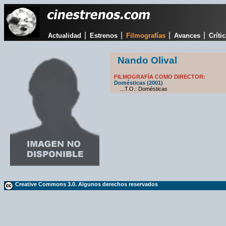
|
|
|
|
Actualidad
Estrenos
Filmografías
Avances
Críti
Nando Olival
FILMOGRAFÍA COMO DIRECTOR:
Domésticas (2001)
...T.O.: Domésticas
Creative Commons 3.0. Algunos derechos reservados