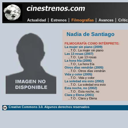
|
|
|
|
Actualidad
Estrenos
Filmografías
Avances
Críti
Nadia de Santiago
FILMOGRAFÍA COMO INTÉRPRETE:
La mujer sin piano (2009)
...T.O.: La mujer sin piano
Las 13 rosas (2007)
...T.O.: Las 13 rosas
La hora fría (2006)
...T.O.: La hora fría
Otros días vendrán (2005)
...T.O.: Otros días vendrán
Vida y color (2005)
...T.O.: Vida y color
La soledad era esto (2002)
...T.O.: La soledad era esto
Esta noche, no (2002)
...T.O.: Esta noche, no
Clara y Elena (2001)
...T.O.: Clara y Elena
Creative Commons 3.0. Algunos derechos reservados