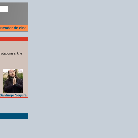
scador de cine
rotagoniza
The
Santiago Segura