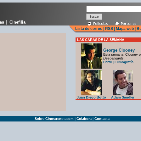
|
cas
Cinefilia
Lista de correo
|
RSS
|
Mapa web
|
Bu
LAS CARAS DE LA SEMANA
George Clooney
Esta semana, Clooney p
Descendants
.
Perfil
|
Filmografía
Juan Diego Botto
Adam Sandler
Sobre Cinestrenos.com
|
Colabora
|
Contacta