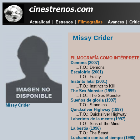
|
|
|
|
Actualidad
Estrenos
Filmografías
Avances
Críti
Missy Crider
FILMOGRAFÍA COMO INTÉRPRETE
Demons (2007)
...T.O.: Demons
Escalofrío (2001)
...T.O.: Frailty
Instinto letal (2001)
...T.O.: Instinct to Kill
The Sex Monster (1999)
...T.O.: The Sex Monster
Sueños de gloria (1997)
...T.O.: Stand-ins
Missy Crider
Quicksilver Highway (1997)
...T.O.: Quicksilver Highway
Laberinto de la mente (1997)
...T.O.: Sins of the Mind
La bestia (1996)
...T.O.: The Beast
Luchando contra el tiempo (1996)