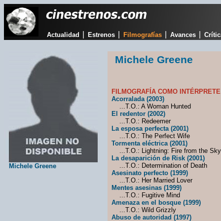
|
|
|
|
Actualidad
Estrenos
Filmografías
Avances
Críti
Michele Greene
FILMOGRAFÍA COMO INTÉRPRETE
Acorralada (2003)
...T.O.: A Woman Hunted
El redentor (2002)
...T.O.: Redeemer
La esposa perfecta (2001)
...T.O.: The Perfect Wife
Tormenta eléctrica (2001)
...T.O.: Lightning: Fire from the Sky
La desaparición de Risk (2001)
...T.O.: Determination of Death
Michele Greene
Asesinato perfecto (1999)
...T.O.: Her Married Lover
Mentes asesinas (1999)
...T.O.: Fugitive Mind
Amenaza en el bosque (1999)
...T.O.: Wild Grizzly
Abuso de autoridad (1997)