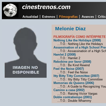
|
|
|
|
Actualidad
Estrenos
Filmografías
Avances
Críti
Melonie Diaz
FILMOGRAFÍA COMO INTÉRPRETE
Nothing Like the Holidays (2008)
...T.O.: Nothing Like the Holidays
Assassination of a High School Pres
...T.O.: Assassination of a High Sch
Hamlet 2 (2008)
...T.O.: Hamlet 2
Rebobine por favor (2008)
...T.O.: Be Kind Rewind
Feel the Noise (2007)
...T.O.: Feel the Noise
Itty Bitty Titty Committee (2007)
...T.O.: Itty Bitty Titty Committee
Memorias de Queens (2006)
...T.O.: A Guide to Recognizing You
Camino a casa (2002)
...T.O.: Raising Victor Vargas
Doble contratiempo (2001)
...T.O.: Double Whammy