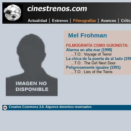
|
|
|
|
Actualidad
Estrenos
Filmografías
Avances
Críti
Mel Frohman
FILMOGRAFÍA COMO GUIONISTA:
Alarma en alta mar (1998)
...T.O.: Voyage of Terror
La chica de la puerta de al lado (199
...T.O.: The Girl Next Door
Peligrosamente iguales (1991)
...T.O.: Lies of the Twins
Creative Commons 3.0. Algunos derechos reservados