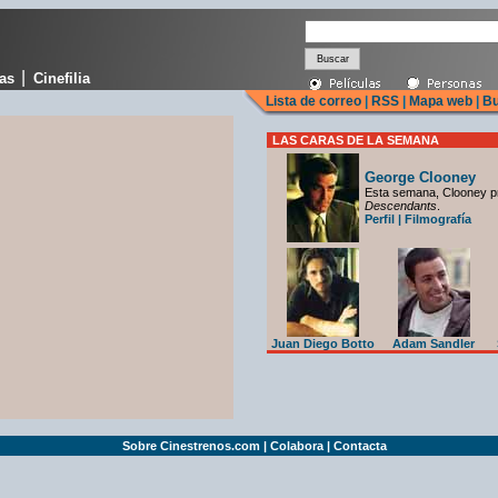
|
cas
Cinefilia
Lista de correo
|
RSS
|
Mapa web
|
Bu
LAS CARAS DE LA SEMANA
George Clooney
Esta semana, Clooney p
Descendants
.
Perfil
|
Filmografía
Juan Diego Botto
Adam Sandler
Sobre Cinestrenos.com
|
Colabora
|
Contacta