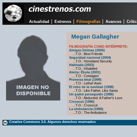
|
|
|
|
Actualidad
Estrenos
Filmografías
Avances
Críti
Megan Gallagher
FILMOGRAFÍA COMO INTÉRPRETE:
Amigas íntimas (2005)
...T.O.: Best Friends
Seguridad nacional (2004)
...T.O.: Homeland Security
Habitada (2003)
...T.O.: Inhabited
Alerta: Ébola (2001)
...T.O.: Contagion
Promesa letal (1999)
...T.O.: Lethal Vows
El robo de la navidad (1998)
...T.O.: Like Father, Like Santa
Un padre perseguido (1996)
...T.O.: Abducted: A Father's Love
Crosscut (1996)
...T.O.: Crosscut
La ambulancia (1990)
...T.O.: The Ambulance
Creative Commons 3.0. Algunos derechos reservados