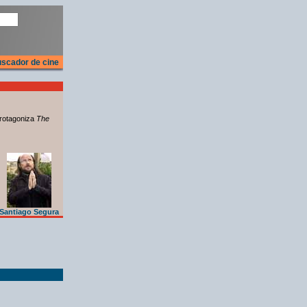
scador de cine
rotagoniza
The
Santiago Segura