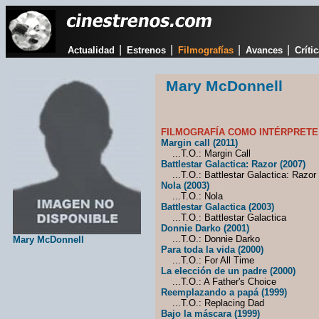
|
|
|
|
Actualidad
Estrenos
Filmografías
Avances
Críti
Mary McDonnell
FILMOGRAFÍA COMO INTÉRPRETE
Margin call (2011)
...T.O.: Margin Call
Battlestar Galactica: Razor (2007)
...T.O.: Battlestar Galactica: Razor
Nola (2003)
...T.O.: Nola
Battlestar Galactica (2003)
...T.O.: Battlestar Galactica
Donnie Darko (2001)
...T.O.: Donnie Darko
Mary McDonnell
Para toda la vida (2000)
...T.O.: For All Time
La elección de un padre (2000)
...T.O.: A Father's Choice
Reemplazando a papá (1999)
...T.O.: Replacing Dad
Bajo la máscara (1999)