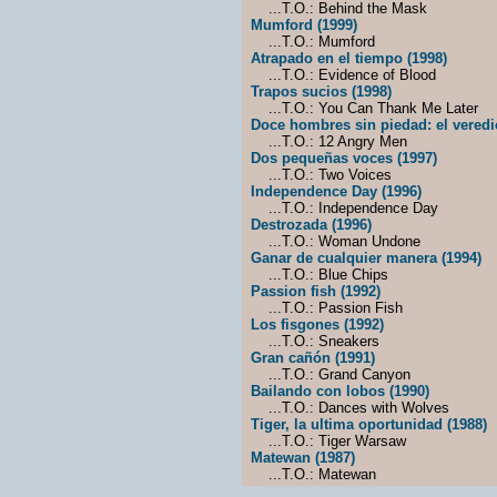
...T.O.: Behind the Mask
Mumford (1999)
...T.O.: Mumford
Atrapado en el tiempo (1998)
...T.O.: Evidence of Blood
Trapos sucios (1998)
...T.O.: You Can Thank Me Later
Doce hombres sin piedad: el veredic
...T.O.: 12 Angry Men
Dos pequeñas voces (1997)
...T.O.: Two Voices
Independence Day (1996)
...T.O.: Independence Day
Destrozada (1996)
...T.O.: Woman Undone
Ganar de cualquier manera (1994)
...T.O.: Blue Chips
Passion fish (1992)
...T.O.: Passion Fish
Los fisgones (1992)
...T.O.: Sneakers
Gran cañón (1991)
...T.O.: Grand Canyon
Bailando con lobos (1990)
...T.O.: Dances with Wolves
Tiger, la ultima oportunidad (1988)
...T.O.: Tiger Warsaw
Matewan (1987)
...T.O.: Matewan