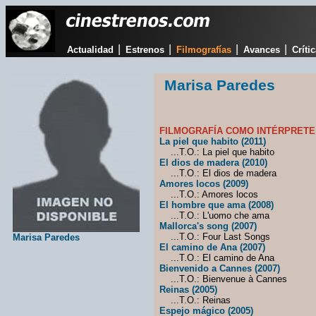
|
|
|
|
Actualidad
Estrenos
Filmografías
Avances
Críti
Marisa Paredes
FILMOGRAFÍA COMO INTÉRPRETE
La piel que habito (2011)
...T.O.: La piel que habito
El dios de madera (2010)
...T.O.: El dios de madera
Amores locos (2009)
...T.O.: Amores locos
El hombre que ama (2008)
...T.O.: L'uomo che ama
Mallorca's song (2007)
...T.O.: Four Last Songs
Marisa Paredes
El camino de Ana (2007)
...T.O.: El camino de Ana
Bienvenido a Cannes (2007)
...T.O.: Bienvenue à Cannes
Reinas (2005)
...T.O.: Reinas
Espejo mágico (2005)