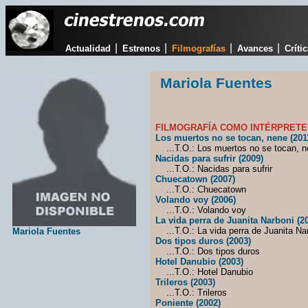
|
|
|
|
Actualidad
Estrenos
Filmografías
Avances
Críti
Mariola Fuentes
FILMOGRAFÍA COMO INTÉRPRETE
Los muertos no se tocan, nene (201
...T.O.: Los muertos no se tocan, n
Nacidas para sufrir (2009)
...T.O.: Nacidas para sufrir
Chuecatown (2007)
...T.O.: Chuecatown
Volando voy (2006)
...T.O.: Volando voy
La vida perra de Juanita Narboni (2
...T.O.: La vida perra de Juanita Na
Mariola Fuentes
Dos tipos duros (2003)
...T.O.: Dos tipos duros
Hotel Danubio (2003)
...T.O.: Hotel Danubio
Trileros (2003)
...T.O.: Trileros
Poniente (2002)