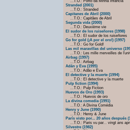
...T.O.: Porto da Minha Infância
Stranded (2001)
...T.O.: Stranded
Capitanes de Abril (2000)
...T.O.: Capitães de Abril
Segunda vida (2000)
...T.O.: Deuxième vie
El sudor de los ruiseñores (1998)
...T.O.: El sudor de los ruiseñores
Go for gold (¡A por el oro!) (1997)
...T.O.: Go for Gold!
Las mil maravillas del universo (19
...T.O.: Les mille merveilles de l'uni
Airbag (1997)
...T.O.: Airbag
Adán y Eva (1995)
...T.O.: Adão e Eva
El detective y la muerte (1994)
...T.O.: El detective y la muerte
Pulp fiction (1994)
...T.O.: Pulp Fiction
Huevos de Oro (1993)
...T.O.: Huevos de oro
La divina comedia (1991)
...T.O.: A Divina Comédia
Henry y June (1990)
...T.O.: Henry & June
París visto por... 20 años después (
...T.O.: Paris vu par... vingt ans ap
Silvestre (1982)