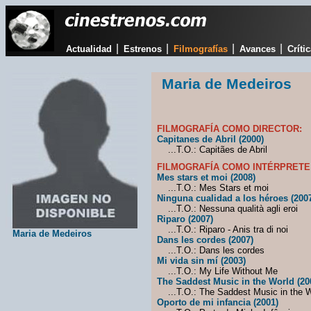
|
|
|
|
Actualidad
Estrenos
Filmografías
Avances
Críti
Maria de Medeiros
FILMOGRAFÍA COMO DIRECTOR:
Capitanes de Abril (2000)
...T.O.: Capitães de Abril
FILMOGRAFÍA COMO INTÉRPRETE
Mes stars et moi (2008)
...T.O.: Mes Stars et moi
Ninguna cualidad a los héroes (200
...T.O.: Nessuna qualità agli eroi
Riparo (2007)
...T.O.: Riparo - Anis tra di noi
Maria de Medeiros
Dans les cordes (2007)
...T.O.: Dans les cordes
Mi vida sin mí (2003)
...T.O.: My Life Without Me
The Saddest Music in the World (20
...T.O.: The Saddest Music in the W
Oporto de mi infancia (2001)