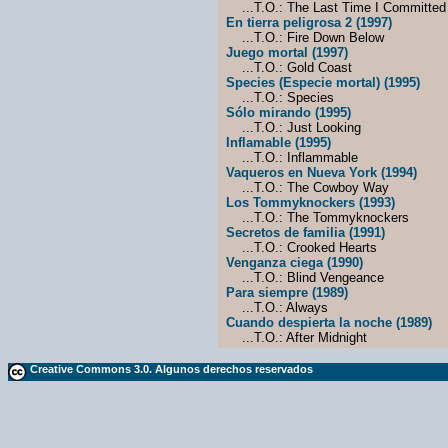
...T.O.: The Last Time I Committed
En tierra peligrosa 2 (1997)
...T.O.: Fire Down Below
Juego mortal (1997)
...T.O.: Gold Coast
Species (Especie mortal) (1995)
...T.O.: Species
Sólo mirando (1995)
...T.O.: Just Looking
Inflamable (1995)
...T.O.: Inflammable
Vaqueros en Nueva York (1994)
...T.O.: The Cowboy Way
Los Tommyknockers (1993)
...T.O.: The Tommyknockers
Secretos de familia (1991)
...T.O.: Crooked Hearts
Venganza ciega (1990)
...T.O.: Blind Vengeance
Para siempre (1989)
...T.O.: Always
Cuando despierta la noche (1989)
...T.O.: After Midnight
Creative Commons 3.0. Algunos derechos reservados