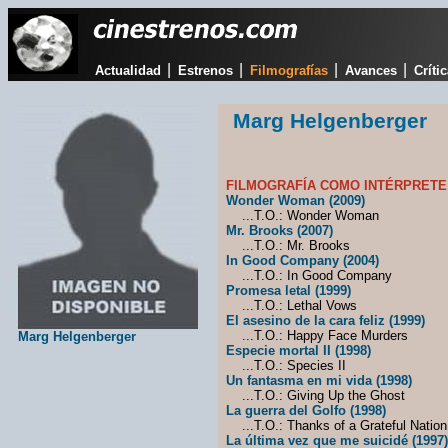
|
|
|
|
Actualidad
Estrenos
Filmografías
Avances
Críti
Marg Helgenberger
FILMOGRAFÍA COMO INTÉRPRETE
Wonder Woman (2009)
...T.O.: Wonder Woman
Mr. Brooks (2007)
...T.O.: Mr. Brooks
In Good Company (2004)
...T.O.: In Good Company
Promesa letal (1999)
...T.O.: Lethal Vows
El asesino de la cara feliz (1999)
...T.O.: Happy Face Murders
Marg Helgenberger
Especie mortal II (1998)
...T.O.: Species II
Un fantasma en mi vida (1998)
...T.O.: Giving Up the Ghost
La guerra del Golfo (1998)
...T.O.: Thanks of a Grateful Nation
La última vez que me suicidé (1997)