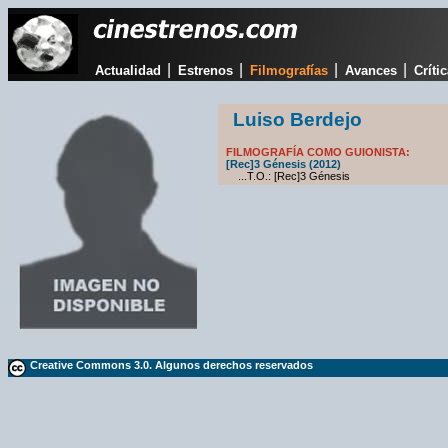
|
|
|
|
Actualidad
Estrenos
Filmografías
Avances
Críti
Luiso Berdejo
FILMOGRAFÍA COMO GUIONISTA:
[Rec]3 Génesis (2012)
...T.O.: [Rec]3 Génesis
Creative Commons 3.0. Algunos derechos reservados