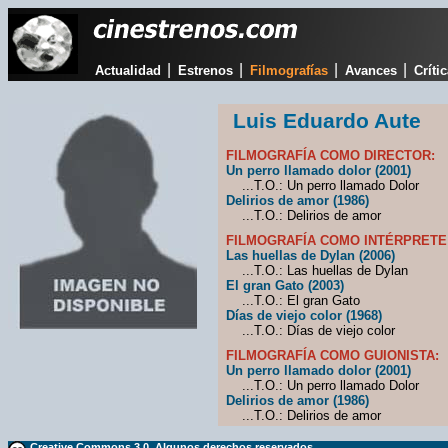
|
|
|
|
Actualidad
Estrenos
Filmografías
Avances
Críti
Luis Eduardo Aute
FILMOGRAFÍA COMO DIRECTOR:
Un perro llamado dolor (2001)
...T.O.: Un perro llamado Dolor
Delirios de amor (1986)
...T.O.: Delirios de amor
FILMOGRAFÍA COMO INTÉRPRETE
Las huellas de Dylan (2006)
...T.O.: Las huellas de Dylan
El gran Gato (2003)
...T.O.: El gran Gato
Días de viejo color (1968)
...T.O.: Días de viejo color
FILMOGRAFÍA COMO GUIONISTA:
Un perro llamado dolor (2001)
...T.O.: Un perro llamado Dolor
Delirios de amor (1986)
...T.O.: Delirios de amor
Creative Commons 3.0. Algunos derechos reservados