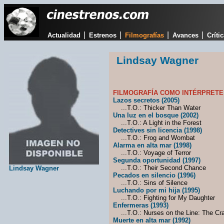
|
|
|
|
Actualidad
Estrenos
Filmografías
Avances
Críti
Lindsay Wagner
FILMOGRAFÍA COMO INTÉRPRETE
Lazos secretos (2005)
...T.O.: Thicker Than Water
Una luz en el bosque (2002)
...T.O.: A Light in the Forest
Detectives sin licencia (1998)
...T.O.: Frog and Wombat
Alarma en alta mar (1998)
...T.O.: Voyage of Terror
Segunda oportunidad (1997)
...T.O.: Their Second Chance
Lindsay Wagner
Pecados en silencio (1996)
...T.O.: Sins of Silence
Luchando por mi hija (1995)
...T.O.: Fighting for My Daughter
Enfermeras (1993)
...T.O.: Nurses on the Line: The Cras
Muerte en alta mar (1992)