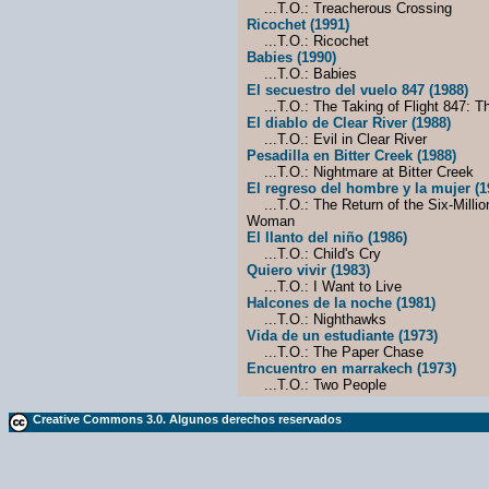
...T.O.: Treacherous Crossing
Ricochet (1991)
...T.O.: Ricochet
Babies (1990)
...T.O.: Babies
El secuestro del vuelo 847 (1988)
...T.O.: The Taking of Flight 847: Th
El diablo de Clear River (1988)
...T.O.: Evil in Clear River
Pesadilla en Bitter Creek (1988)
...T.O.: Nightmare at Bitter Creek
El regreso del hombre y la mujer (1
...T.O.: The Return of the Six-Millio
Woman
El llanto del niño (1986)
...T.O.: Child's Cry
Quiero vivir (1983)
...T.O.: I Want to Live
Halcones de la noche (1981)
...T.O.: Nighthawks
Vida de un estudiante (1973)
...T.O.: The Paper Chase
Encuentro en marrakech (1973)
...T.O.: Two People
Creative Commons 3.0. Algunos derechos reservados