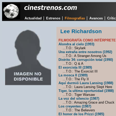
|
|
|
|
Actualidad
Estrenos
Filmografías
Avances
Críti
Lee Richardson
FILMOGRAFÍA COMO INTÉRPRETE
Alondra al cielo (1993)
...T.O.: Skylark
Una extraña entre nosotros (1992)
...T.O.: A Stranger Among Us
Distrito 34: corrupción total (1990)
...T.O.: Q & A
El exorcista III (1989)
...T.O.: The Exorcist III
La mosca II (1989)
...T.O.: The Fly II
Aquí durmió Laura Lansing (1988)
...T.O.: Laura Lansing Slept Here
Tiger, la ultima oportunidad (1988)
...T.O.: Tiger Warsaw
La voz del silencio (1987)
...T.O.: Amazing Grace and Chuck
Los creyentes (1987)
...T.O.: The Believers
El honor de los Prizzi (1985)