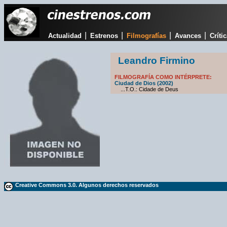
|
|
|
|
Actualidad
Estrenos
Filmografías
Avances
Críti
Leandro Firmino
FILMOGRAFÍA COMO INTÉRPRETE:
Ciudad de Dios (2002)
...T.O.: Cidade de Deus
Creative Commons 3.0. Algunos derechos reservados