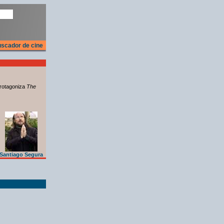
scador de cine
rotagoniza
The
Santiago Segura