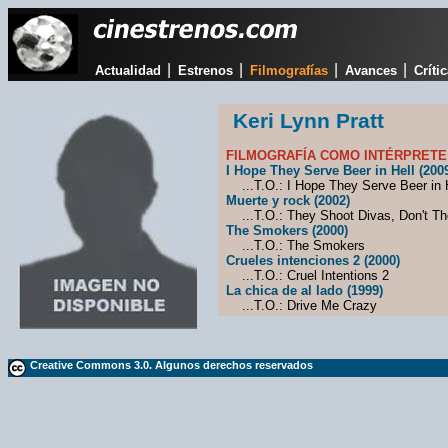
|
|
|
|
Actualidad
Estrenos
Filmografías
Avances
Críti
Keri Lynn Pratt
FILMOGRAFÍA COMO INTÉRPRETE
I Hope They Serve Beer in Hell (200
...T.O.: I Hope They Serve Beer in 
Muerte y rock (2002)
...T.O.: They Shoot Divas, Don't T
The Smokers (2000)
...T.O.: The Smokers
Crueles intenciones 2 (2000)
...T.O.: Cruel Intentions 2
La chica de al lado (1999)
...T.O.: Drive Me Crazy
Creative Commons 3.0. Algunos derechos reservados