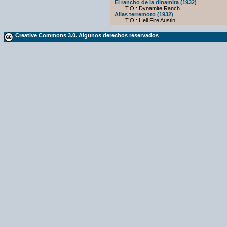
El rancho de la dinamita (1932)
...T.O.: Dynamite Ranch
Alias terremoto (1932)
...T.O.: Hell Fire Austin
Creative Commons 3.0. Algunos derechos reservados