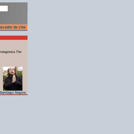
scador de cine
rotagoniza
The
Santiago Segura