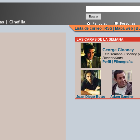
|
cas
Cinefilia
Lista de correo
|
RSS
|
Mapa web
|
Bu
LAS CARAS DE LA SEMANA
George Clooney
Esta semana, Clooney p
Descendants
.
Perfil
|
Filmografía
Juan Diego Botto
Adam Sandler