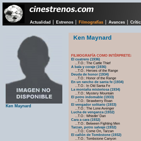
|
|
|
|
Actualidad
Estrenos
Filmografías
Avances
Críti
Ken Maynard
FILMOGRAFÍA COMO INTÉRPRETE:
El cuatrero (1936)
...T.O.: The Cattle Thief
A bala y coraje (1936)
...T.O.: Heroes of the Range
Deuda de honor (1934)
...T.O.: Honor of the Range
En un rancho de santa fe (1934)
...T.O.: In Old Santa Fe
La montaña misteriosa (1934)
...T.O.: Mystery Mountain
El potro indomable (1933)
...T.O.: Strawberry Roan
El vengador solitario (1933)
Ken Maynard
...T.O.: The Lone Avenger
Lucha de venganza (1932)
...T.O.: Whistlin' Dan
Cara a cara (1932)
...T.O.: Between Fighting Men
Tarzan, potro salvaje (1932)
...T.O.: Come On, Tarzan
El cañón de Tombstone (1932)
...T.O.: Tombstone Canyon