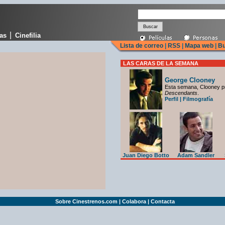
|
cas
Cinefilia
Lista de correo
|
RSS
|
Mapa web
|
Bu
LAS CARAS DE LA SEMANA
George Clooney
Esta semana, Clooney p
Descendants
.
Perfil
|
Filmografía
Juan Diego Botto
Adam Sandler
Sobre Cinestrenos.com
|
Colabora
|
Contacta