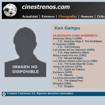
|
|
|
|
Actualidad
Estrenos
Filmografías
Avances
Críti
Ken Gampu
FILMOGRAFÍA COMO INTÉRPRETE:
American Ninja 4 (1990)
...T.O.: American Ninja 4: The Annihilation
El emisario (1989)
...T.O.: The Emissary
Las minas del rey Salomon (1985)
...T.O.: King Solomon's Mines
Mata y mata otra vez (1981)
...T.O.: Kill and Kill Again
Los dioses deben estar locos (1980)
...T.O.: The Gods Must Be Crazy
Juego de buitres (1979)
...T.O.: Game for Vultures
Esclavos (1978)
...T.O.: Slavers
La presa desnuda (1966)
...T.O.: The Naked Prey
Dingaka (1965)
...T.O.: Dingaka
Creative Commons 3.0. Algunos derechos reservados