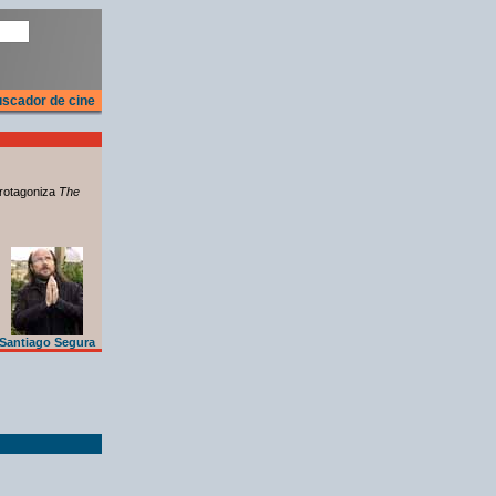
scador de cine
rotagoniza
The
Santiago Segura