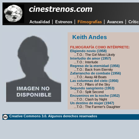
|
|
|
|
Actualidad
Estrenos
Filmografías
Avances
Críti
Keith Andes
FILMOGRAFÍA COMO INTÉRPRETE:
Eligiendo novio (1958)
...T.O.: The Girl Most Likely
Interludio de amor (1957)
...T.O.: Interlude
Regreso de la eternidad (1956)
...T.O.: Back from Eternity
Zafarrancho de combate (1956)
...T.O.: Away All Boats
Las columnas del cielo (1956)
...T.O.: Pillars of the Sky
Segundo sangriento (1953)
...T.O.: Split Second
Encuentros en la noche (1952)
...T.O.: Clash by Night
Un destino de mujer (1947)
...T.O.: The Farmer's Daughter
Creative Commons 3.0. Algunos derechos reservados