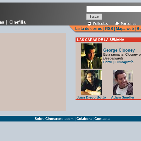
|
cas
Cinefilia
Lista de correo
|
RSS
|
Mapa web
|
Bu
LAS CARAS DE LA SEMANA
George Clooney
Esta semana, Clooney p
Descendants
.
Perfil
|
Filmografía
Juan Diego Botto
Adam Sandler
Sobre Cinestrenos.com
|
Colabora
|
Contacta