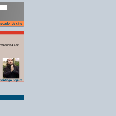
scador de cine
rotagoniza
The
Santiago Segura