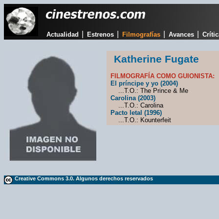
|
|
|
|
Actualidad
Estrenos
Filmografías
Avances
Críti
Katherine Fugate
FILMOGRAFÍA COMO GUIONISTA:
El príncipe y yo (2004)
...T.O.: The Prince & Me
Carolina (2003)
...T.O.: Carolina
Pacto letal (1996)
...T.O.: Kounterfeit
Creative Commons 3.0. Algunos derechos reservados