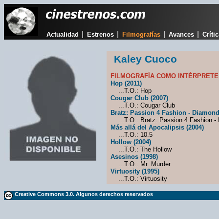
|
|
|
|
Actualidad
Estrenos
Filmografías
Avances
Críti
Kaley Cuoco
FILMOGRAFÍA COMO INTÉRPRETE
Hop (2011)
...T.O.: Hop
Cougar Club (2007)
...T.O.: Cougar Club
Bratz: Passion 4 Fashion - Diamond
...T.O.: Bratz: Passion 4 Fashion -
Más allá del Apocalipsis (2004)
...T.O.: 10.5
Hollow (2004)
...T.O.: The Hollow
Asesinos (1998)
...T.O.: Mr. Murder
Virtuosity (1995)
...T.O.: Virtuosity
Creative Commons 3.0. Algunos derechos reservados