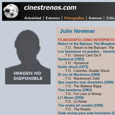
|
|
|
|
Actualidad
Estrenos
Filmografías
Avances
Críti
Julie Newmar
FILMOGRAFÍA COMO INTÉRPRETE
Return to the Batcave: The Misadve
...T.O.: Return to the Batcave: The
Los fantasmas no pueden... hacerlo
...T.O.: Ghosts Can't Do It
Hysterical (1983)
...T.O.: Hysterical
Doble shock (1973)
...T.O.: Columbo: Double Shock
El oro de Mackenna (1969)
...T.O.: Mackenna's Gold
Que muertos mas divertidos (1969)
...T.O.: The Maltese Bippy
Tres herederas (1963)
...T.O.: For Love or Money
Li'l Abner (1959)
...T.O.: Li'l Abner
The rookie (el novato) (1959)
...T.O.: The Rookie
Siete novias para siete hermanos (1