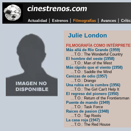
|
|
|
|
Actualidad
Estrenos
Filmografías
Avances
Críti
Julie London
FILMOGRAFÍA COMO INTÉRPRETE
Más allá de Río Grande (1959)
...T.O.: The Wonderful Country
El hombre del oeste (1958)
...T.O.: Man of the West
Más rápido que el viento (1958)
...T.O.: Saddle the Wind
Cenizas de odio (1957)
...T.O.: Drango
Una rubia en la cumbre (1956)
...T.O.: The Girl Can't Help It
El regreso del pionero (1950)
...T.O.: Return of the Frontiersman
Puente de mando (1949)
...T.O.: Task Force
Raices de pasion (1948)
...T.O.: Tap Roots
La casa roja (1947)
...T.O.: The Red House