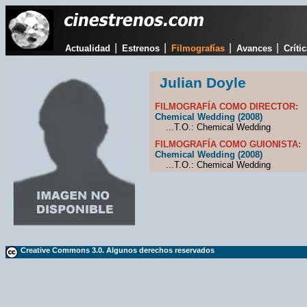
|
|
|
|
Actualidad
Estrenos
Filmografías
Avances
Críti
Julian Doyle
FILMOGRAFÍA COMO DIRECTOR:
Chemical Wedding (2008)
...T.O.: Chemical Wedding
FILMOGRAFÍA COMO GUIONISTA:
Chemical Wedding (2008)
...T.O.: Chemical Wedding
Creative Commons 3.0. Algunos derechos reservados