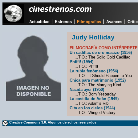
|
|
|
|
Actualidad
Estrenos
Filmografías
Avances
Críti
Judy Holliday
FILMOGRAFÍA COMO INTÉRPRETE
Un cadillac de oro macizo (1956)
...T.O.: The Solid Gold Cadillac
Phffft! (1954)
...T.O.: Phffft
La rubia fenómeno (1954)
...T.O.: It Should Happen to You
Chica para matrimonio (1952)
...T.O.: The Marrying Kind
Nacida ayer (1950)
...T.O.: Born Yesterday
La costilla de Adán (1949)
...T.O.: Adam's Rib
Cita en los cielos (1944)
...T.O.: Winged Victory
Creative Commons 3.0. Algunos derechos reservados