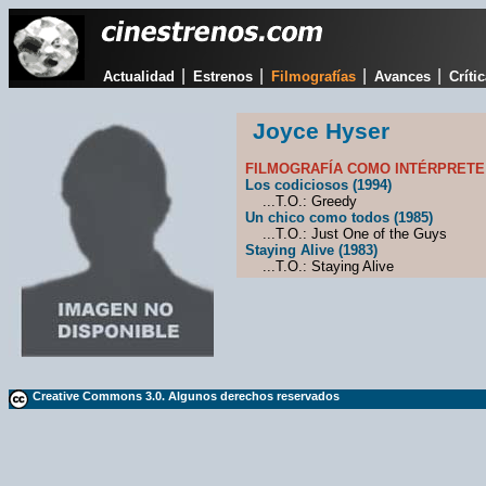
|
|
|
|
Actualidad
Estrenos
Filmografías
Avances
Críti
Joyce Hyser
FILMOGRAFÍA COMO INTÉRPRETE
Los codiciosos (1994)
...T.O.: Greedy
Un chico como todos (1985)
...T.O.: Just One of the Guys
Staying Alive (1983)
...T.O.: Staying Alive
Creative Commons 3.0. Algunos derechos reservados