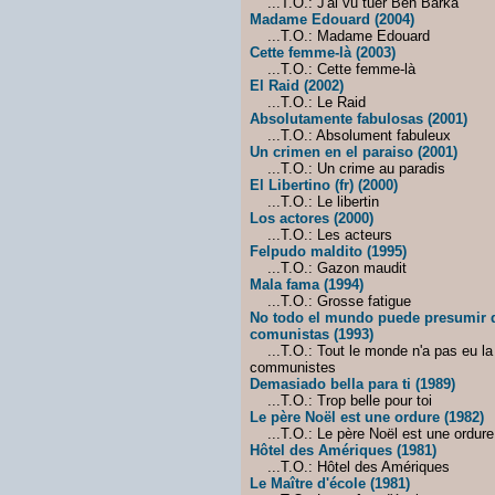
...T.O.: J'ai vu tuer Ben Barka
Madame Edouard (2004)
...T.O.: Madame Edouard
Cette femme-là (2003)
...T.O.: Cette femme-là
El Raid (2002)
...T.O.: Le Raid
Absolutamente fabulosas (2001)
...T.O.: Absolument fabuleux
Un crimen en el paraiso (2001)
...T.O.: Un crime au paradis
El Libertino (fr) (2000)
...T.O.: Le libertin
Los actores (2000)
...T.O.: Les acteurs
Felpudo maldito (1995)
...T.O.: Gazon maudit
Mala fama (1994)
...T.O.: Grosse fatigue
No todo el mundo puede presumir d
comunistas (1993)
...T.O.: Tout le monde n'a pas eu la
communistes
Demasiado bella para ti (1989)
...T.O.: Trop belle pour toi
Le père Noël est une ordure (1982)
...T.O.: Le père Noël est une ordure
Hôtel des Amériques (1981)
...T.O.: Hôtel des Amériques
Le Maître d'école (1981)