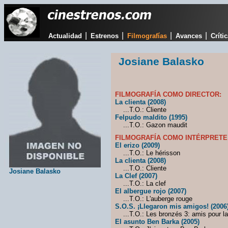
|
|
|
|
Actualidad
Estrenos
Filmografías
Avances
Críti
Josiane Balasko
FILMOGRAFÍA COMO DIRECTOR:
La clienta (2008)
...T.O.: Cliente
Felpudo maldito (1995)
...T.O.: Gazon maudit
FILMOGRAFÍA COMO INTÉRPRETE
El erizo (2009)
...T.O.: Le hérisson
La clienta (2008)
...T.O.: Cliente
Josiane Balasko
La Clef (2007)
...T.O.: La clef
El albergue rojo (2007)
...T.O.: L'auberge rouge
S.O.S. ¡Llegaron mis amigos! (2006
...T.O.: Les bronzés 3: amis pour la
El asunto Ben Barka (2005)