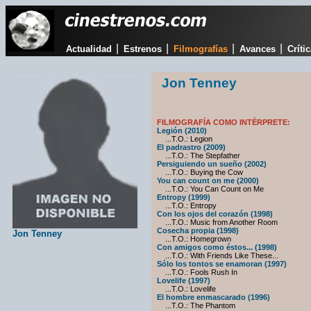
|
|
|
|
Actualidad
Estrenos
Filmografías
Avances
Críti
Jon Tenney
FILMOGRAFÍA COMO INTÉRPRETE:
Legión (2010)
...T.O.: Legion
El padrastro (2009)
...T.O.: The Stepfather
Persiguiendo un sueño (2002)
...T.O.: Buying the Cow
You can count on me (2000)
...T.O.: You Can Count on Me
Entropy (1999)
...T.O.: Entropy
Con los ojos del corazón (1998)
...T.O.: Music from Another Room
Cosecha propia (1998)
Jon Tenney
...T.O.: Homegrown
Con amigos como éstos... (1998)
...T.O.: With Friends Like These...
Sólo los tontos se enamoran (1997)
...T.O.: Fools Rush In
Lovelife (1997)
...T.O.: Lovelife
El hombre enmascarado (1996)
...T.O.: The Phantom