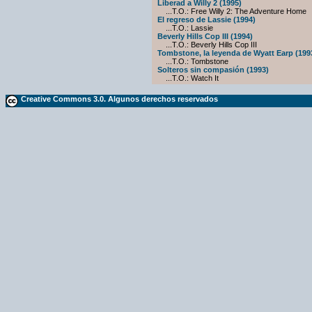
Liberad a Willy 2 (1995)
...T.O.: Free Willy 2: The Adventure Home
El regreso de Lassie (1994)
...T.O.: Lassie
Beverly Hills Cop III (1994)
...T.O.: Beverly Hills Cop III
Tombstone, la leyenda de Wyatt Earp (199
...T.O.: Tombstone
Solteros sin compasión (1993)
...T.O.: Watch It
Creative Commons 3.0. Algunos derechos reservados