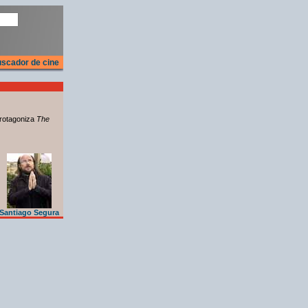
scador de cine
rotagoniza
The
Santiago Segura