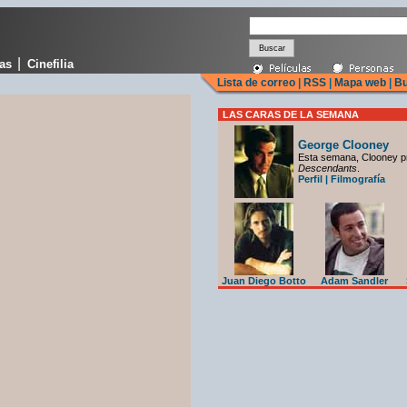
|
cas
Cinefilia
Lista de correo
|
RSS
|
Mapa web
|
Bu
LAS CARAS DE LA SEMANA
George Clooney
Esta semana, Clooney p
Descendants
.
Perfil
|
Filmografía
Juan Diego Botto
Adam Sandler