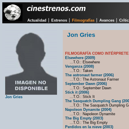
|
|
|
|
Actualidad
Estrenos
Filmografías
Avances
Críti
Jon Gries
FILMOGRAFÍA COMO INTÉRPRETE
Elsewhere (2009)
...T.O.: Elsewhere
Venganza (2008)
...T.O.: Taken
The astronaut farmer (2006)
...T.O.: The Astronaut Farmer
September Dawn (2006)
...T.O.: September Dawn
Stick it (2006)
...T.O.: Stick It
Jon Gries
The Sasquatch Dumpling Gang (200
...T.O.: The Sasquatch Dumpling G
Napoleon Dynamite (2004)
...T.O.: Napoleon Dynamite
The Big Empty (2003)
...T.O.: The Big Empty
Perdidos en la nieve (2003)