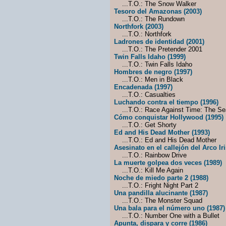
...T.O.: The Snow Walker
Tesoro del Amazonas (2003)
...T.O.: The Rundown
Northfork (2003)
...T.O.: Northfork
Ladrones de identidad (2001)
...T.O.: The Pretender 2001
Twin Falls Idaho (1999)
...T.O.: Twin Falls Idaho
Hombres de negro (1997)
...T.O.: Men in Black
Encadenada (1997)
...T.O.: Casualties
Luchando contra el tiempo (1996)
...T.O.: Race Against Time: The Sea
Cómo conquistar Hollywood (1995)
...T.O.: Get Shorty
Ed and His Dead Mother (1993)
...T.O.: Ed and His Dead Mother
Asesinato en el callejón del Arco Iri
...T.O.: Rainbow Drive
La muerte golpea dos veces (1989)
...T.O.: Kill Me Again
Noche de miedo parte 2 (1988)
...T.O.: Fright Night Part 2
Una pandilla alucinante (1987)
...T.O.: The Monster Squad
Una bala para el número uno (1987)
...T.O.: Number One with a Bullet
Apunta, dispara y corre (1986)