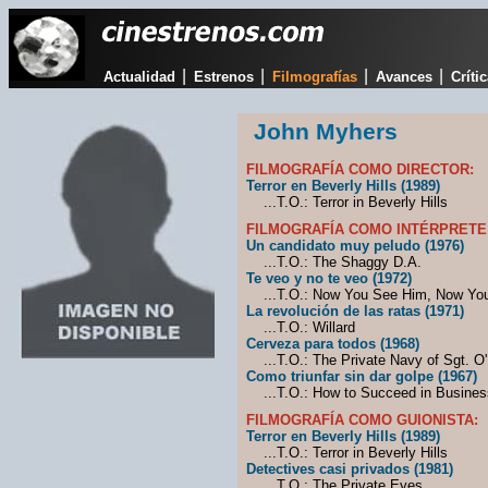
|
|
|
|
Actualidad
Estrenos
Filmografías
Avances
Críti
John Myhers
FILMOGRAFÍA COMO DIRECTOR:
Terror en Beverly Hills (1989)
...T.O.: Terror in Beverly Hills
FILMOGRAFÍA COMO INTÉRPRETE
Un candidato muy peludo (1976)
...T.O.: The Shaggy D.A.
Te veo y no te veo (1972)
...T.O.: Now You See Him, Now You
La revolución de las ratas (1971)
...T.O.: Willard
Cerveza para todos (1968)
...T.O.: The Private Navy of Sgt. O'F
Como triunfar sin dar golpe (1967)
...T.O.: How to Succeed in Business
FILMOGRAFÍA COMO GUIONISTA:
Terror en Beverly Hills (1989)
...T.O.: Terror in Beverly Hills
Detectives casi privados (1981)
...T.O.: The Private Eyes