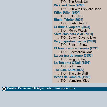
...T.O.: The Break-Up
Dick and Jane (2005)
...T.O.: Fun with Dick and Jane
Killer Diller (2004)
...T.O.: Killer Diller
Blade: Trinity (2004)
...T.O.: Blade: Trinity
El último vaquero (2003)
...T.O.: Monte Walsh
Siete días para vivir (2000)
...T.O.: Seven Days to Live
Very important perros (2000)
...T.O.: Best in Show
El hombre bicentenario (1999)
...T.O.: Bicentennial Man
La cortina de humo (1997)
...T.O.: Wag the Dog
La Teniente O'Neil (1997)
...T.O.: G.I. Jane
The Late Shift (1996)
...T.O.: The Late Shift
Besos de vampiro (1988)
...T.O.: Vampire's Kiss
Creative Commons 3.0. Algunos derechos reservados