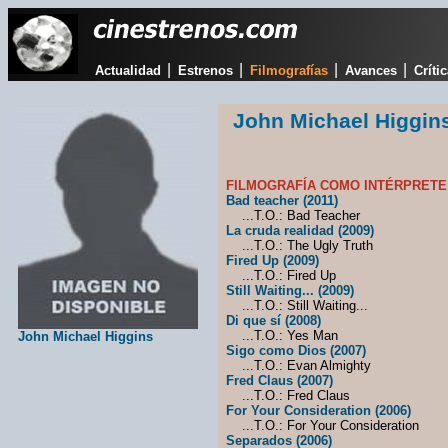
|
|
|
|
Actualidad
Estrenos
Filmografías
Avances
Críti
John Michael Higgin
FILMOGRAFÍA COMO INTÉRPRETE
Bad teacher (2011)
...T.O.: Bad Teacher
La cruda realidad (2009)
...T.O.: The Ugly Truth
Fired Up (2009)
...T.O.: Fired Up
Still Waiting... (2009)
...T.O.: Still Waiting...
Di que sí (2008)
...T.O.: Yes Man
John Michael Higgins
Sigo como Dios (2007)
...T.O.: Evan Almighty
Fred Claus (2007)
...T.O.: Fred Claus
For Your Consideration (2006)
...T.O.: For Your Consideration
Separados (2006)