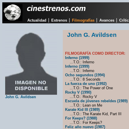
|
|
|
|
Actualidad
Estrenos
Filmografías
Avances
Críti
John G. Avildsen
FILMOGRAFÍA COMO DIRECTOR:
Inferno (1999)
...T.O.: Inferno
Inferno (1999)
...T.O.: Inferno
Ocho segundos (1994)
...T.O.: 8 Seconds
La fuerza de uno (1992)
...T.O.: The Power of One
Rocky V (1990)
...T.O.: Rocky V
John G. Avildsen
Escuela de jóvenes rebeldes (1989)
...T.O.: Lean on Me
Karate Kid III (1989)
...T.O.: The Karate Kid, Part III
For Keeps? (1988)
...T.O.: For Keeps?
Feliz año nuevo (1987)