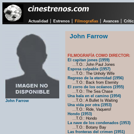
|
|
|
|
Actualidad
Estrenos
Filmografías
Avances
Críti
John Farrow
FILMOGRAFÍA COMO DIRECTOR:
El capitan jones (1959)
...T.O.: John Paul Jones
Esposa culpable (1957)
...T.O.: The Unholy Wife
Regreso de la eternidad (1956)
...T.O.: Back from Eternity
El zorro de los océanos (1955)
...T.O.: The Sea Chase
Una bala en el camino (1954)
...T.O.: A Bullet Is Waiting
John Farrow
Una vida por otra (1953)
...T.O.: Ride, Vaquero!
Hondo (1953)
...T.O.: Hondo
La nave de los condenados (1953)
...T.O.: Botany Bay
Las fronteras del crimen (1951)