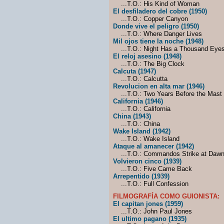
...T.O.: His Kind of Woman
El desfiladero del cobre (1950)
...T.O.: Copper Canyon
Donde vive el peligro (1950)
...T.O.: Where Danger Lives
Mil ojos tiene la noche (1948)
...T.O.: Night Has a Thousand Eye
El reloj asesino (1948)
...T.O.: The Big Clock
Calcuta (1947)
...T.O.: Calcutta
Revolucion en alta mar (1946)
...T.O.: Two Years Before the Mast
California (1946)
...T.O.: California
China (1943)
...T.O.: China
Wake Island (1942)
...T.O.: Wake Island
Ataque al amanecer (1942)
...T.O.: Commandos Strike at Daw
Volvieron cinco (1939)
...T.O.: Five Came Back
Arrepentido (1939)
...T.O.: Full Confession
FILMOGRAFÍA COMO GUIONISTA:
El capitan jones (1959)
...T.O.: John Paul Jones
El ultimo pagano (1935)