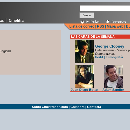
|
cas
Cinefilia
Lista de correo
|
RSS
|
Mapa web
|
Bu
LAS CARAS DE LA SEMANA
George Clooney
Esta semana, Clooney p
England
Descendants
.
Perfil
|
Filmografía
Juan Diego Botto
Adam Sandler
Sobre Cinestrenos.com
|
Colabora
|
Contacta