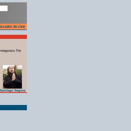
scador de cine
rotagoniza
The
Santiago Segura