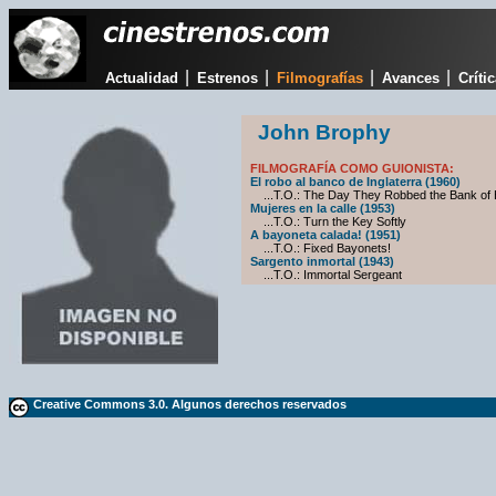
|
|
|
|
Actualidad
Estrenos
Filmografías
Avances
Críti
John Brophy
FILMOGRAFÍA COMO GUIONISTA:
El robo al banco de Inglaterra (1960)
...T.O.: The Day They Robbed the Bank of 
Mujeres en la calle (1953)
...T.O.: Turn the Key Softly
A bayoneta calada! (1951)
...T.O.: Fixed Bayonets!
Sargento inmortal (1943)
...T.O.: Immortal Sergeant
Creative Commons 3.0. Algunos derechos reservados