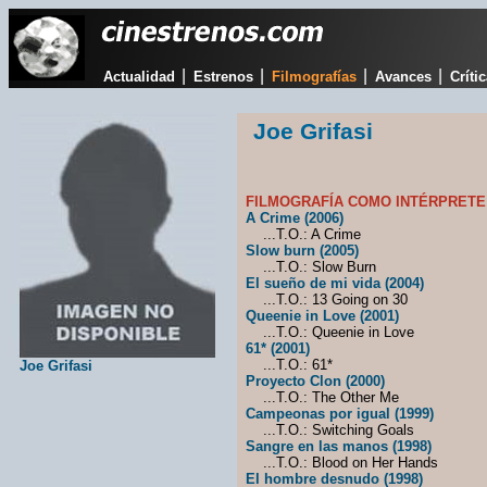
|
|
|
|
Actualidad
Estrenos
Filmografías
Avances
Críti
Joe Grifasi
FILMOGRAFÍA COMO INTÉRPRETE
A Crime (2006)
...T.O.: A Crime
Slow burn (2005)
...T.O.: Slow Burn
El sueño de mi vida (2004)
...T.O.: 13 Going on 30
Queenie in Love (2001)
...T.O.: Queenie in Love
61* (2001)
...T.O.: 61*
Joe Grifasi
Proyecto Clon (2000)
...T.O.: The Other Me
Campeonas por igual (1999)
...T.O.: Switching Goals
Sangre en las manos (1998)
...T.O.: Blood on Her Hands
El hombre desnudo (1998)