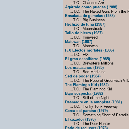
...T.O.: Chances Are
Agárralo como puedas (1988)
...T.O.: The Naked Gun: From the Fi
Ensalada de gemelas (1988)
...T.O.: Big Business
Hechizo de luna (1987)
...T.O.: Moonstruck
Tallo de hierro (1987)
...T.O.: Ironweed
Matewan (1987)
...T.O.: Matewan
F/X Efectos mortales (1986)
...T.O.: F/X
El gran despilfarro (1985)
...T.O.: Brewster's Millions
Los matasanos (1985)
...T.O.: Bad Medicine
Sed de poder (1984)
...T.O.: The Pope of Greenwich Vill
The Flamingo Kid (1984)
...T.O.: The Flamingo Kid
Bajo sospecha (1982)
...T.O.: Still of the Night
Desmadre en la autopista (1981)
...T.O.: Honky Tonk Freeway
Cerca del paraíso (1979)
...T.O.: Something Short of Paradis
El cazador (1978)
...T.O.: The Deer Hunter
Patio de reclusos (1978)