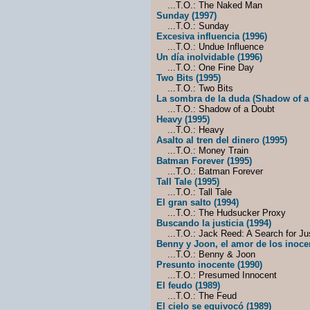
...T.O.: The Naked Man
Sunday (1997)
...T.O.: Sunday
Excesiva influencia (1996)
...T.O.: Undue Influence
Un día inolvidable (1996)
...T.O.: One Fine Day
Two Bits (1995)
...T.O.: Two Bits
La sombra de la duda (Shadow of a 
...T.O.: Shadow of a Doubt
Heavy (1995)
...T.O.: Heavy
Asalto al tren del dinero (1995)
...T.O.: Money Train
Batman Forever (1995)
...T.O.: Batman Forever
Tall Tale (1995)
...T.O.: Tall Tale
El gran salto (1994)
...T.O.: The Hudsucker Proxy
Buscando la justicia (1994)
...T.O.: Jack Reed: A Search for Ju
Benny y Joon, el amor de los inoce
...T.O.: Benny & Joon
Presunto inocente (1990)
...T.O.: Presumed Innocent
El feudo (1989)
...T.O.: The Feud
El cielo se equivocó (1989)