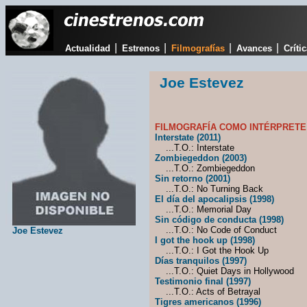
|
|
|
|
Actualidad
Estrenos
Filmografías
Avances
Críti
Joe Estevez
FILMOGRAFÍA COMO INTÉRPRETE
Interstate (2011)
...T.O.: Interstate
Zombiegeddon (2003)
...T.O.: Zombiegeddon
Sin retorno (2001)
...T.O.: No Turning Back
El día del apocalipsis (1998)
...T.O.: Memorial Day
Sin código de conducta (1998)
...T.O.: No Code of Conduct
Joe Estevez
I got the hook up (1998)
...T.O.: I Got the Hook Up
Días tranquilos (1997)
...T.O.: Quiet Days in Hollywood
Testimonio final (1997)
...T.O.: Acts of Betrayal
Tigres americanos (1996)