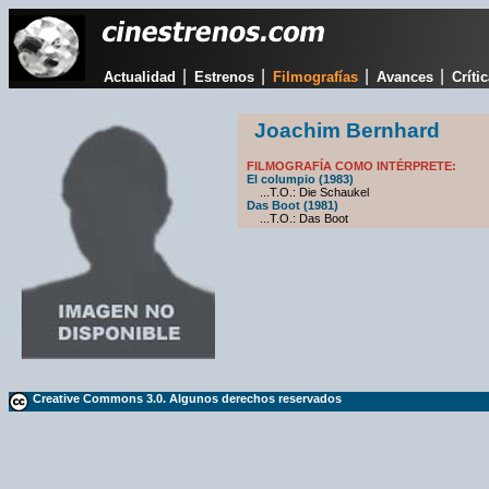
|
|
|
|
Actualidad
Estrenos
Filmografías
Avances
Críti
Joachim Bernhard
FILMOGRAFÍA COMO INTÉRPRETE:
El columpio (1983)
...T.O.: Die Schaukel
Das Boot (1981)
...T.O.: Das Boot
Creative Commons 3.0. Algunos derechos reservados