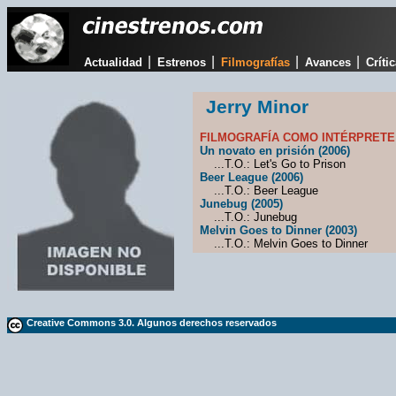
|
|
|
|
Actualidad
Estrenos
Filmografías
Avances
Críti
Jerry Minor
FILMOGRAFÍA COMO INTÉRPRETE
Un novato en prisión (2006)
...T.O.: Let's Go to Prison
Beer League (2006)
...T.O.: Beer League
Junebug (2005)
...T.O.: Junebug
Melvin Goes to Dinner (2003)
...T.O.: Melvin Goes to Dinner
Creative Commons 3.0. Algunos derechos reservados