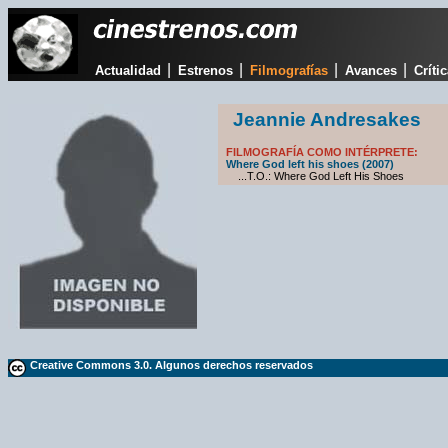
|
|
|
|
Actualidad
Estrenos
Filmografías
Avances
Críti
Jeannie Andresakes
FILMOGRAFÍA COMO INTÉRPRETE:
Where God left his shoes (2007)
...T.O.: Where God Left His Shoes
Creative Commons 3.0. Algunos derechos reservados