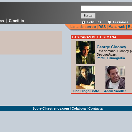
|
cas
Cinefilia
Lista de correo
|
RSS
|
Mapa web
|
Bu
LAS CARAS DE LA SEMANA
George Clooney
Esta semana, Clooney p
Descendants
.
Perfil
|
Filmografía
Juan Diego Botto
Adam Sandler
Sobre Cinestrenos.com
|
Colabora
|
Contacta