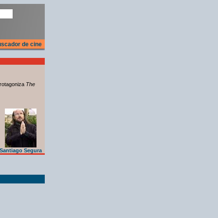
scador de cine
rotagoniza
The
Santiago Segura