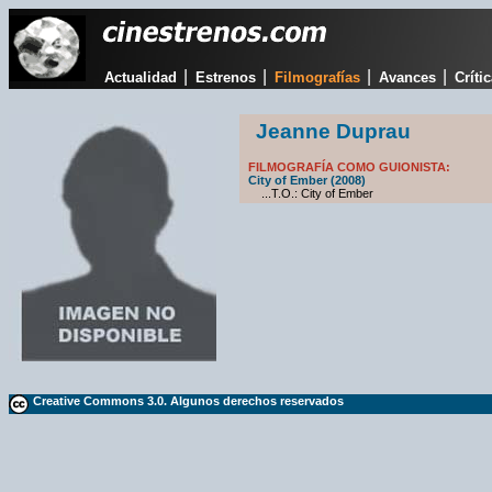
|
|
|
|
Actualidad
Estrenos
Filmografías
Avances
Críti
Jeanne Duprau
FILMOGRAFÍA COMO GUIONISTA:
City of Ember (2008)
...T.O.: City of Ember
Creative Commons 3.0. Algunos derechos reservados