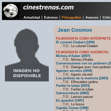
|
|
|
|
Actualidad
Estrenos
Filmografías
Avances
Críti
Jean Cosmos
FILMOGRAFÍA COMO INTÉRPRETE
El coronel Chabert (1994)
...T.O.: Le colonel Chabert
FILMOGRAFÍA COMO GUIONISTA:
Michou d'Auber (2007)
...T.O.: Michou d'Auber
Conversaciones con mi jardinero (2
...T.O.: Dialogue avec mon jardinier
Agentes secretos (2004)
...T.O.: Agents secrets
Los jardines de la memoria (2003)
...T.O.: Effroyables jardins
Fanfan la tulipe (2003)
...T.O.: Fanfan la tulipe
Salvoconducto (2002)
...T.O.: Laissez-passer
En guardia! (1997)
...T.O.: Le bossu
Capitán Conan (1996)