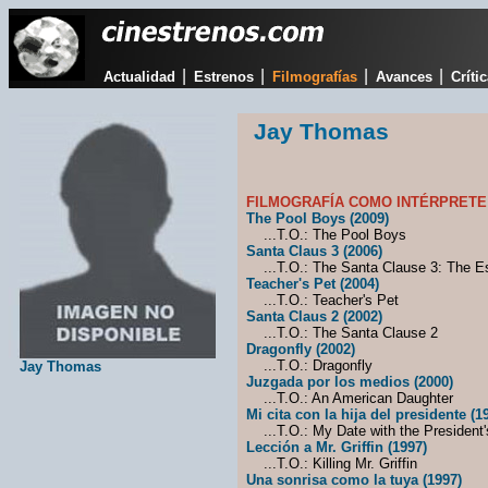
|
|
|
|
Actualidad
Estrenos
Filmografías
Avances
Críti
Jay Thomas
FILMOGRAFÍA COMO INTÉRPRETE
The Pool Boys (2009)
...T.O.: The Pool Boys
Santa Claus 3 (2006)
...T.O.: The Santa Clause 3: The E
Teacher's Pet (2004)
...T.O.: Teacher's Pet
Santa Claus 2 (2002)
...T.O.: The Santa Clause 2
Dragonfly (2002)
...T.O.: Dragonfly
Jay Thomas
Juzgada por los medios (2000)
...T.O.: An American Daughter
Mi cita con la hija del presidente (1
...T.O.: My Date with the President'
Lección a Mr. Griffin (1997)
...T.O.: Killing Mr. Griffin
Una sonrisa como la tuya (1997)