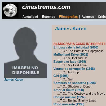
|
|
|
|
Actualidad
Estrenos
Filmografías
Avances
Críti
James Karen
FILMOGRAFÍA COMO INTÉRPRETE
En busca de la felicidad (2006)
...T.O.: The Pursuit of Happyness
Mulholland Drive (2001)
...T.O.: Mulholland Dr.
Estaré a tu lado (1999)
...T.O.: My Last Love
Verano de corrupción (1998)
...T.O.: Apt Pupil
Girl (1998)
...T.O.: Girl
James Karen
Sombras de sospecha (1998)
...T.O.: Shadow of Doubt
Amor al límite (1998)
...T.O.: The Cowboy and the Movie 
Código nuclear (1997)
...T.O.: Behind Enemy Lines
Robo inocente (1996)