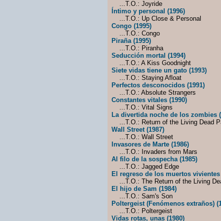
...T.O.: Joyride
Íntimo y personal (1996)
...T.O.: Up Close & Personal
Congo (1995)
...T.O.: Congo
Piraña (1995)
...T.O.: Piranha
Seducción mortal (1994)
...T.O.: A Kiss Goodnight
Siete vidas tiene un gato (1993)
...T.O.: Staying Afloat
Perfectos desconocidos (1991)
...T.O.: Absolute Strangers
Constantes vitales (1990)
...T.O.: Vital Signs
La divertida noche de los zombies 
...T.O.: Return of the Living Dead Pa
Wall Street (1987)
...T.O.: Wall Street
Invasores de Marte (1986)
...T.O.: Invaders from Mars
Al filo de la sospecha (1985)
...T.O.: Jagged Edge
El regreso de los muertos vivientes
...T.O.: The Return of the Living De
El hijo de Sam (1984)
...T.O.: Sam's Son
Poltergeist (Fenómenos extraños) (
...T.O.: Poltergeist
Vidas rotas, unas (1980)