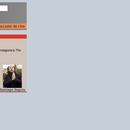
scador de cine
rotagoniza
The
Santiago Segura