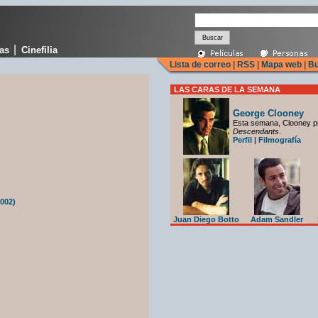
|
cas
Cinefilia
Lista de correo
|
RSS
|
Mapa web
|
Bu
LAS CARAS DE LA SEMANA
George Clooney
Esta semana, Clooney p
Descendants
.
Perfil
|
Filmografía
002)
Juan Diego Botto
Adam Sandler