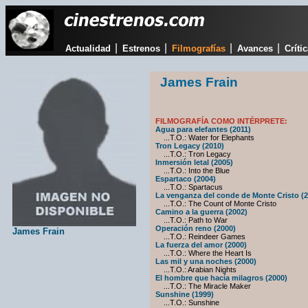
|
|
|
|
Actualidad
Estrenos
Filmografías
Avances
Críti
James Frain
FILMOGRAFÍA COMO INTÉRPRETE:
Agua para elefantes (2011)
...T.O.: Water for Elephants
Tron Legacy (2010)
...T.O.: Tron Legacy
Inmersión letal (2005)
...T.O.: Into the Blue
Espartaco (2004)
...T.O.: Spartacus
La venganza del conde de Monte Cristo (2
...T.O.: The Count of Monte Cristo
Camino a la guerra (2002)
...T.O.: Path to War
Operación reno (2000)
James Frain
...T.O.: Reindeer Games
La fuerza del amor (2000)
...T.O.: Where the Heart Is
Las mil y una noches (2000)
...T.O.: Arabian Nights
El hombre que hacía milagros (2000)
...T.O.: The Miracle Maker
Sunshine (1999)
...T.O.: Sunshine