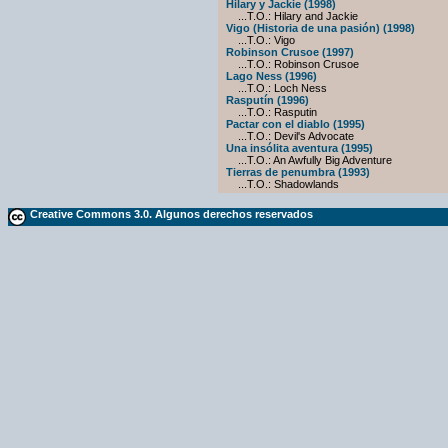
Hilary y Jackie (1998)
...T.O.: Hilary and Jackie
Vigo (Historia de una pasión) (1998)
...T.O.: Vigo
Robinson Crusoe (1997)
...T.O.: Robinson Crusoe
Lago Ness (1996)
...T.O.: Loch Ness
Rasputín (1996)
...T.O.: Rasputin
Pactar con el diablo (1995)
...T.O.: Devil's Advocate
Una insólita aventura (1995)
...T.O.: An Awfully Big Adventure
Tierras de penumbra (1993)
...T.O.: Shadowlands
Creative Commons 3.0. Algunos derechos reservados