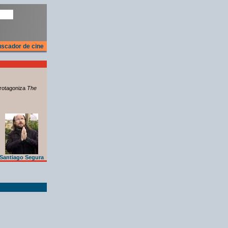
scador de cine
rotagoniza
The
Santiago Segura