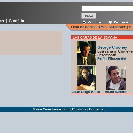
|
cas
Cinefilia
Lista de correo
|
RSS
|
Mapa web
|
Bu
LAS CARAS DE LA SEMANA
George Clooney
Esta semana, Clooney p
Descendants
.
Perfil
|
Filmografía
Juan Diego Botto
Adam Sandler
Sobre Cinestrenos.com
|
Colabora
|
Contacta