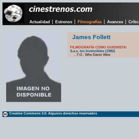
|
|
|
|
Actualidad
Estrenos
Filmografías
Avances
Críti
James Follett
FILMOGRAFÍA COMO GUIONISTA:
S.a.s. los invencibles (1982)
...T.O.: Who Dares Wins
Creative Commons 3.0. Algunos derechos reservados